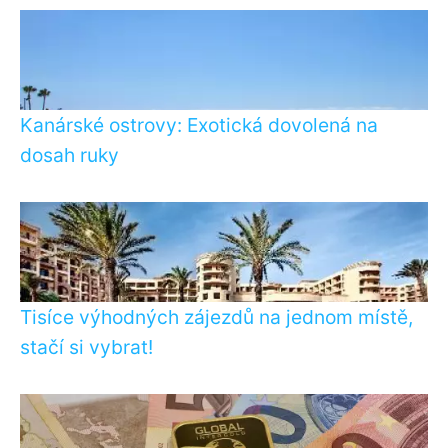
Kanárské ostrovy: Exotická dovolená na
dosah ruky
Tisíce výhodných zájezdů na jednom místě,
stačí si vybrat!