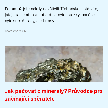
Pokud už jste někdy navštívili Třeboňsko, jistě víte,
jak je tahle oblast bohatá na cyklostezky, naučné
cyklistické trasy, ale i trasy...
Dovolená v ČR
Jak pečovat o minerály? Průvodce pro
začínající sběratele