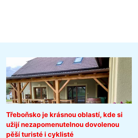
Třeboňsko je krásnou oblastí, kde si
užijí nezapomenutelnou dovolenou
pěší turisté i cyklisté